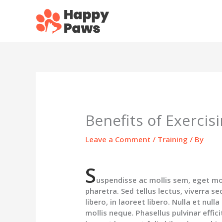
Skip
to
content
Benefits of Exercis
Leave a Comment
/
Training
/ By
S
uspendisse ac mollis sem, eget mol
pharetra. Sed tellus lectus, viverra se
libero, in laoreet libero. Nulla et null
mollis neque. Phasellus pulvinar effi