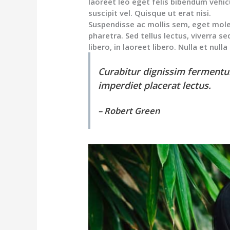
laoreet leo eget felis bibendum vehic
suscipit vel. Quisque ut erat nisi.
Suspendisse ac mollis sem, eget moles
pharetra. Sed tellus lectus, viverra se
libero, in laoreet libero. Nulla et null
Curabitur dignissim fermentum
imperdiet placerat lectus.
– Robert Green