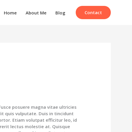
Contact
Home
About Me
Blog
 Fusce posuere magna vitae ultricies
it quis vulputate. Duis in tincidunt
ortor. Etiam volutpat efficitur leo, id
rerit lectus molestie at. Quisque