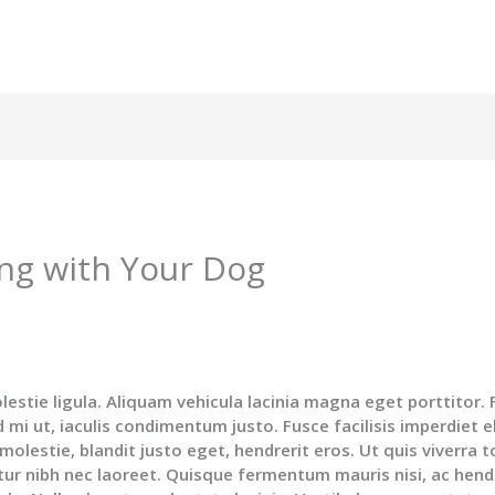
ing with Your Dog
estie ligula. Aliquam vehicula lacinia magna eget porttitor.
d mi ut, iaculis condimentum justo. Fusce facilisis imperdiet el
a molestie, blandit justo eget, hendrerit eros. Ut quis viverra t
citur nibh nec laoreet. Quisque fermentum mauris nisi, ac hend