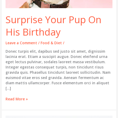
Surprise Your Pup On
His Birthday
Leave a Comment
/
Food & Diet
/
Donec turpis elit, dapibus sed justo sit amet, dignissim
lacinia erat. Etiam a suscipit augue. Donec eleifend urna
eget lectus pulvinar, sodales laoreet massa vestibulum.
Integer egestas consequat turpis, non tincidunt risus
gravida quis. Phasellus tincidunt laoreet sollicitudin. Nam
euismod vitae eros sed gravida. Aenean fermentum ac
diam mattis ullamcorper. Fusce elementum orci in aliquet
[…]
Surprise
Read More »
Your
Pup
On