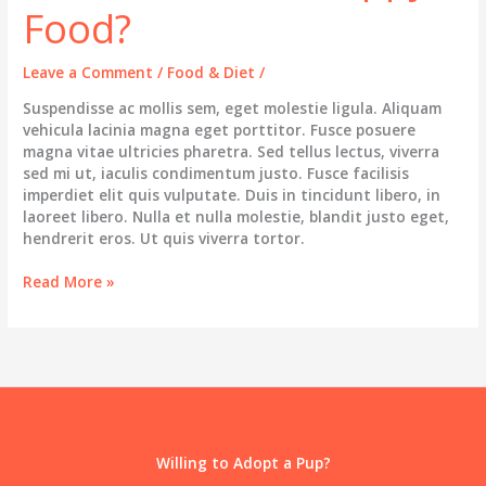
Food?
Leave a Comment
/
Food & Diet
/
Suspendisse ac mollis sem, eget molestie ligula. Aliquam
vehicula lacinia magna eget porttitor. Fusce posuere
magna vitae ultricies pharetra. Sed tellus lectus, viverra
sed mi ut, iaculis condimentum justo. Fusce facilisis
imperdiet elit quis vulputate. Duis in tincidunt libero, in
laoreet libero. Nulla et nulla molestie, blandit justo eget,
hendrerit eros. Ut quis viverra tortor.
How
Read More »
to
Choose
Puppy
Food?
Willing to Adopt a Pup?