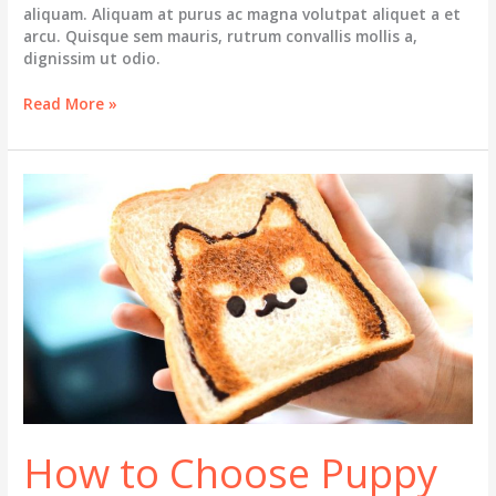
aliquam. Aliquam at purus ac magna volutpat aliquet a et
arcu. Quisque sem mauris, rutrum convallis mollis a,
dignissim ut odio.
Healthy
Read More »
Donut
Recipes
for
Your
Pets
How to Choose Puppy